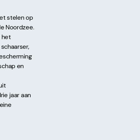
et stelen op
de Noordzee.
 het
schaarser,
bescherming
schap en
uit
ie jaar aan
eine