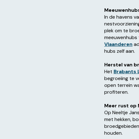
Meeuwenhubs 
In de havens v
nestvoorzieni
plek om te bro
meeuwenhubs t
Vlaanderen
ad
hubs zelf aan.
Herstel van b
Het
Brabants
begroeiing te 
open terrein w
profiteren.
Meer rust op 
Op Neeltje Jan
met hekken, bo
broedgebieden 
houden.