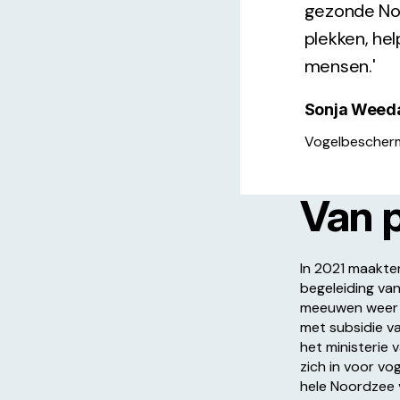
gezonde Noo
plekken, he
mensen.'
Sonja Weed
Vogelbescherm
Van p
In 2021 maakte
begeleiding va
meeuwen weer t
met subsidie v
het ministerie 
zich in voor v
hele Noordzee 