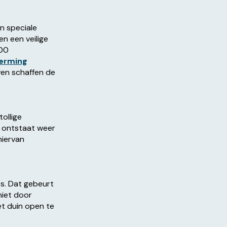
n speciale
n een veilige
200
erming
ven schaffen de
ollige
, ontstaat weer
hiervan
s. Dat gebeurt
niet door
t duin open te