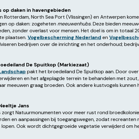
op daken in havengebieden
an Rotterdam, North Sea Port (Vlissingen) en Antwerpen kome
ngen op daken: zogeheten
meeuwenhubs
. Deze bieden meeuwe
eden, zonder overlast voor mensen. Het doel is om in totaal 
e plaatsen.
Vogelbescherming Nederland
en
Vogelbesch
viseren bedrijven over de inrichting en het onderhoud; bedrij
roedeiland De Spuitkop (Markiezaat)
 Landschap
pakt het broedeiland De Spuitkop aan. Door overt
verwijderen en het afgeplagde terrein te behandelen met zout
aar meeuwen graag broeden. Ook andere kustvogels kunnen 
Neeltje Jans
s zorgt Natuurmonumenten voor meer rust rond broedkolonie
rden en aanpassingen bij toegangswegen, zodat recreanten 
lopen. Ook wordt dichtgegroeide vegetatie verwijderd om he