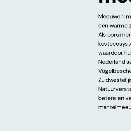
Meeuwen: mis
een warme z
Als opruimer
kustecosyst
waardoor hu
Nederland s
Vogelbesche
Zuidwestelij
Natuurverst
betere en ve
mantelmeeuw