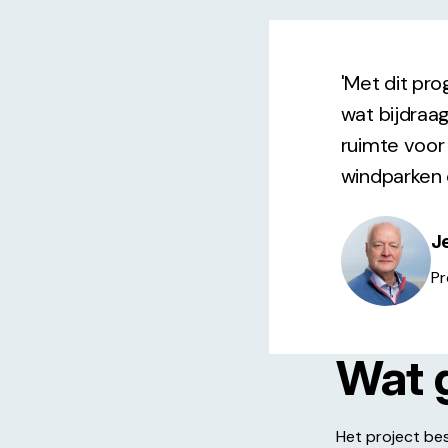
'Met dit pr
wat bijdraa
ruimte voor
windparken 
J
Pr
Wat 
Het project be