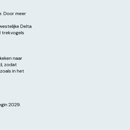
e. Door meer
estelijke Delta
l trekvogels
ekeken naar
d, zodat
oals in het
egin 2029.