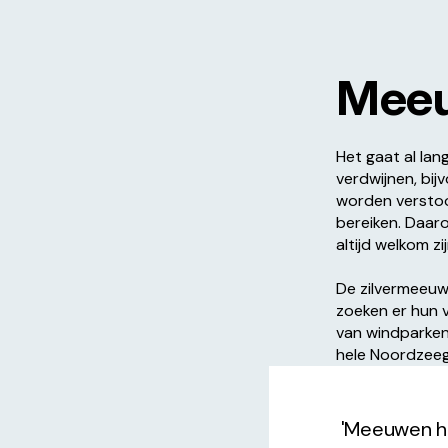
Meeu
Het gaat al la
verdwijnen, bi
worden verstoo
bereiken. Daar
altijd welkom z
De zilvermeeuw
zoeken er hun v
van windparken
hele Noordzeeg
'Meeuwen he