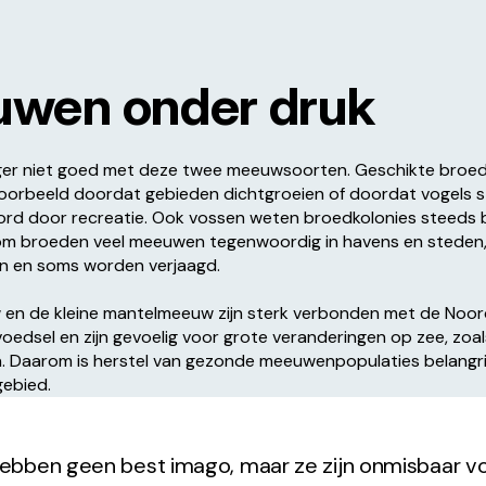
wen onder druk
nger niet goed met deze twee meeuwsoorten. Geschikte broe
jvoorbeeld doordat gebieden dichtgroeien of doordat vogels 
rd door recreatie. Ook vossen weten broedkolonies steeds 
om broeden veel meeuwen tegenwoordig in havens en steden,
ijn en soms worden verjaagd.
 en de kleine mantelmeeuw zijn sterk verbonden met de Noor
oedsel en zijn gevoelig voor grote veranderingen op zee, zoa
. Daarom is herstel van gezonde meeuwenpopulaties belangri
ebied.
bben geen best imago, maar ze zijn onmisbaar v