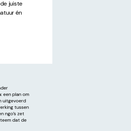
de juiste
natuur én
nder
: een plan om
n uitgevoerd
erking tussen
en ngo’s zet
steem dat de