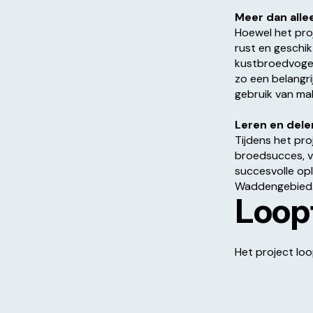
Meer dan all
Hoewel het pro
rust en geschi
kustbroedvogel
zo een belangr
gebruik van ma
Leren en dele
Tijdens het pr
broedsucces, v
succesvolle op
Waddengebied
Loopt
Het project lo