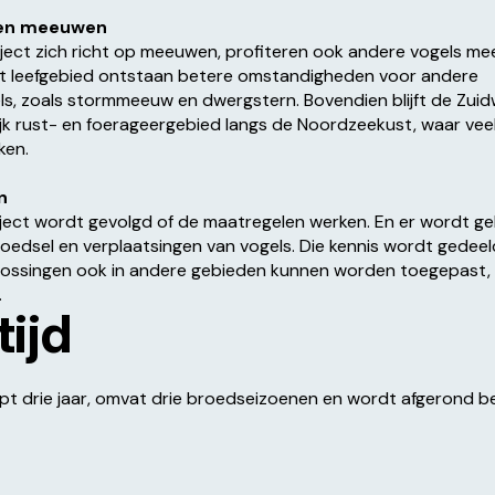
een meeuwen
ject zich richt op meeuwen, profiteren ook andere vogels me
kt leefgebied ontstaan betere omstandigheden voor andere
s, zoals stormmeeuw en dwergstern. Bovendien blijft de Zuidw
ijk rust- en foerageergebied langs de Noordzeekust, waar vee
ken.
n
oject wordt gevolgd of de maatregelen werken. En er wordt g
oedsel en verplaatsingen van vogels. Die kennis wordt gedeel
lossingen ook in andere gebieden kunnen worden toegepast, z
.
ijd
opt drie jaar, omvat drie broedseizoenen en wordt afgerond b