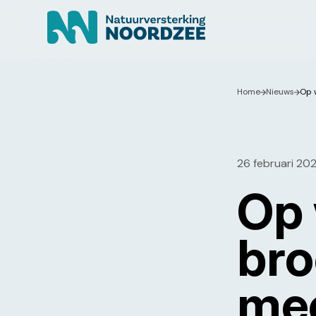
Home
Nieuws
Op 
26 februari 20
Op 
bro
me