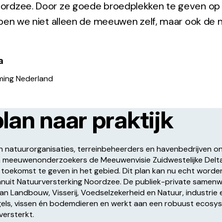
rdzee. Door ze goede broedplekken te geven op 
lpen we niet alleen de meeuwen zelf, maar ook de 
a
ing Nederland
lan naar praktijk
n natuurorganisaties, terreinbeheerders en havenbedrijven o
n meeuwenonderzoekers de Meeuwenvisie Zuidwestelijke Delta
oekomst te geven in het gebied. Dit plan kan nu echt worde
anuit Natuurversterking Noordzee. De publiek-private samenw
van Landbouw, Visserij, Voedselzekerheid en Natuur, industrie 
ogels, vissen én bodemdieren en werkt aan een robuust ecosy
versterkt.