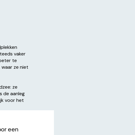
dplekken
steeds vaker
beter te
 waar ze niet
dzee: ze
ls de aanleg
jk voor het
oor een